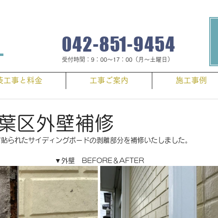
​調査･見積無料 お気軽にお問い合わせください
042-851-9454
s
​受付時間：9：00～17：00（月～土曜日）
装工事と料金
工事ご案内
施工事例
葉区外壁補修
で貼られたサイディングボードの剥離部分を補修いたしました。
▼外壁　BEFORE＆AFTER