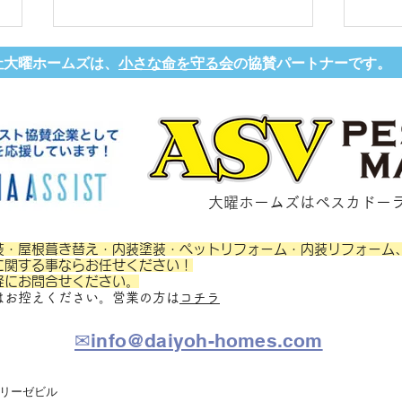
社大曜ホームズは、
小さな命を守る会
の協賛パートナーです。
杉並
町田市野津田町 H様邸
​大曜ホームズはペスカドー
装・屋根葺き替え・内装塗装・ペットリフォーム・内装リフォーム
に関する事ならお任せください！
軽にお問合せください。
はお控えください。営業の方は
コチラ
​✉info@daiyoh-homes.com
 スリーゼビル