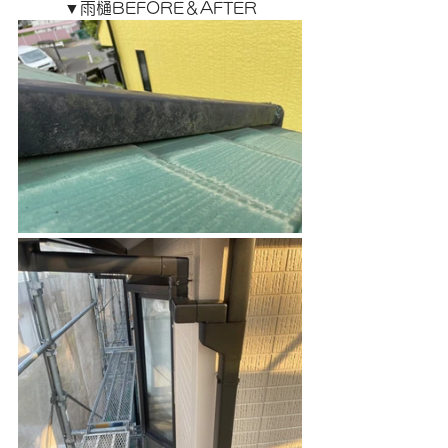
▼雨樋BEFORE＆AFTER