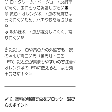
⚪ 白・クリーム・ベージュ → 反射率
が高く、虫にとって認識しづらい👻
🟡 黄色・オレンジ系 → 虫の視覚では
見えにくいため、ハエや蚊を遠ざける
🌻
🌿 淡い緑系 → 虫が識別しにくく、寄
りにくい💚
☝️ ただし、白や黄色系の外壁でも、家
の照明が青白い光（蛍光灯・白色
LED）だと虫が集まりやすいので注意⚡
オレンジ系のLEDに変えると、より効
果的です！💡✨
🖌 2. 塗料の種類で虫をブロック！選び
方のポイント