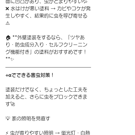
面に凹凸があり、虫がとまりやすい💦
❌ 水はけが悪い塗料 → カビやコケが発
生しやすく、結果的に虫を呼び寄せる
⚠️
🏠 **外壁塗装をするなら、「ツヤあ
り・防虫成分入り・セルフクリーニン
グ機能付き」の塗料がおすすめです！
**✨
+αでできる害虫対策！
塗装だけでなく、ちょっとした工夫を
加えると、さらに虫をブロックできま
す🚀
💡 家の照明を見直す
⚡ 虫が寄りやすい照明 → 蛍光灯・白熱