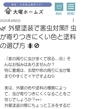
調査・お見積は無料です!
大曜ホームズ
MAIL
MENU
2025年4月2日
🌿 外壁塗装で害虫対策⁉️ 虫
が寄りつきにくい色と塗料
の選び方 🐜🚫
「家の周りに虫が多くて困る…😣」そ
んなお悩みはありませんか？
特に夏場は、玄関や窓の周りに虫が集
まりやすくてイヤですよね💦
実は、外壁の色や塗料の種類によっ
て、虫が寄りつきにくくなることをご
存じでしょうか？👀✨
外壁塗装の際にちょっと工夫をするだ