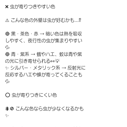
❌ 虫が寄りつきやすい色
⚠️ こんな色の外壁は虫が好むかも…⁉️
🔴 黒・茶色・赤 → 暗い色は熱を吸収
しやすく、夜行性の虫が集まりやすい
💦
🔵 青・紫系 → 蛾やハエ、蚊は青や紫
の光に引き寄せられる👀💡
✨ シルバー・メタリック系 → 反射光に
反応するハエや蜂が寄ってくることも
💦
⭕ 虫が寄りつきにくい色
🐜🚫 こんな色なら虫が少なくなるかも
✨