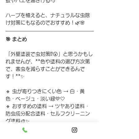
蚊やハエを遠ざける💨
ハーブを植えると、ナチュラルな虫除
け対策にもなるのでおすすめ！🌿🌸
🎯 まとめ
「外壁塗装で虫対策⁉️😲」と思うかもし
れませんが、**色や塗料の選び方次第
で、害虫を減らすことができるんで
す！**✨
🔹 虫が寄りつきにくい色 → 白・黄
色・ベージュ・淡い緑💛🤍
🔹 おすすめの塗料 → ツヤあり塗料・
防虫成分配合塗料・セルフクリーニン
グ塗料🎨✨
🔹 プラスαの対策 → オレンジ系LED・
防虫ネット・ハーブの活用でさらに効